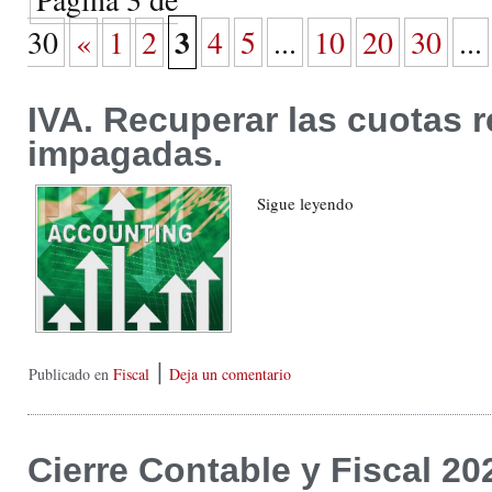
3
30
«
1
2
4
5
...
10
20
30
...
IVA. Recuperar las cuotas 
impagadas.
Sigue leyendo
|
Publicado en
Fiscal
Deja un comentario
Cierre Contable y Fiscal 20