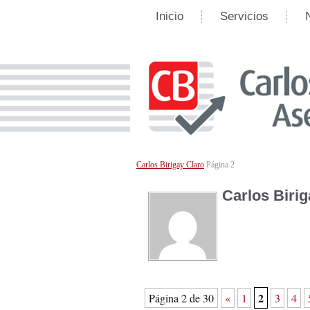
Inicio
Servicios
Carlos Birigay Claro
Página 2
Carlos Birig
2
Página 2 de 30
«
1
3
4