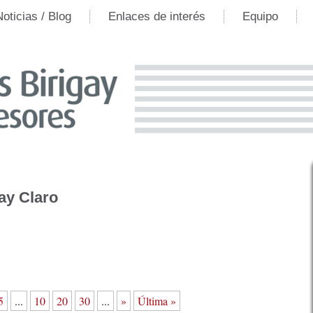
Noticias / Blog
Enlaces de interés
Equipo
ay Claro
5
...
10
20
30
...
»
Última »