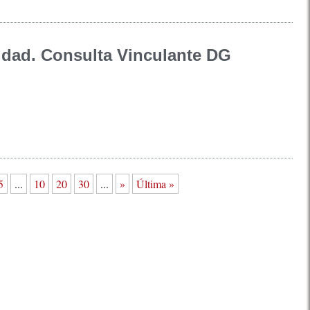
idad. Consulta Vinculante DG
5
...
10
20
30
...
»
Última »