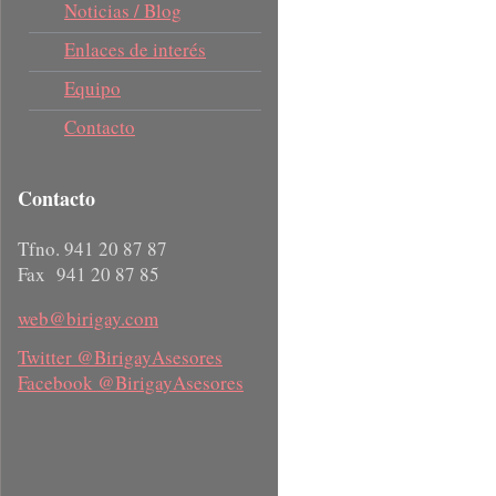
Noticias / Blog
Enlaces de interés
Equipo
Contacto
Contacto
Tfno. 941 20 87 87
Fax 941 20 87 85
web@birigay.com
Twitter @BirigayAsesores
Facebook @BirigayAsesores