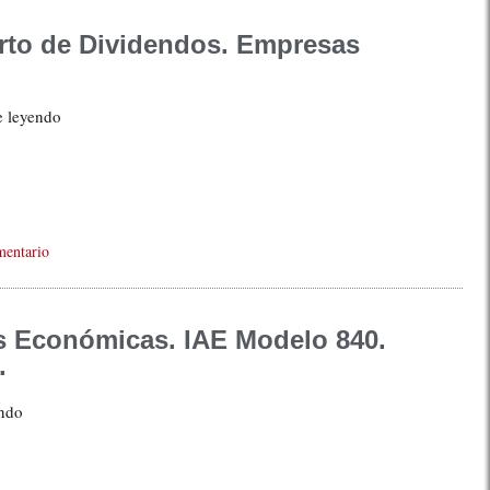
arto de Dividendos. Empresas
e leyendo
mentario
s Económicas. IAE Modelo 840.
.
endo