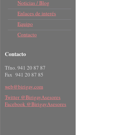
Noticias / Blog
Enlaces de interés
Equipo
Contacto
Contacto
Tfno. 941 20 87 87
Fax 941 20 87 85
web@birigay.com
Twitter @BirigayAsesores
Facebook @BirigayAsesores