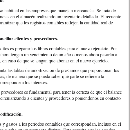
io.
so habitual en las empresas que manejan mercancías. Se trata de
tencias en el almacén realizando un inventario detallado. El recuento
rantizar que los registros contables reflejen la cantidad real de
nciliar clientes y proveedores.
ditos es preparar los libros contables para el nuevo ejercicio. Por
e ahora tengan un vencimiento de un año o menos ahora pasarán a
, en caso de que se tengan que abonar en el nuevo ejercicio.
cuenta las tablas de amortización de préstamos que proporcionan los
tas, de manera que se pueda saber qué parte se refiere a la
orresponde a los intereses.
y proveedores es fundamental para tener la certeza de que el balance
ar circularizando a clientes y proveedores o poniéndonos en contacto
odificación.
os y gastos a los períodos contables que correspondan, incluso en el
ran a cabo en un momento distinto. Esto permite que los estados